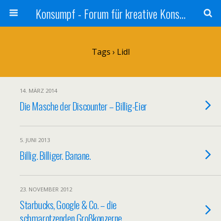
Konsumpf - Forum für kreative Konsumkritik - Culture Jamming, Nachhaltigkeit, Konzernkritik, Adbusting
Tags › Lidl
14. MÄRZ 2014
Die Masche der Discounter – Billig-Eier
5. JUNI 2013
Billig. Billiger. Banane.
23. NOVEMBER 2012
Starbucks, Google & Co. – die
schmarotzenden Großkonzerne