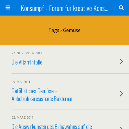
Konsumpf - Forum für kreative Konsumkritik - Culture Jamming, Nachhaltigkeit, Konzernkritik, Adbusting
Tags › Gemüse
27. NOVEMBER 2011
Die Vitaminfalle
29. MAI 2011
Gefährliches Gemüse –
Antiobiotikaresistente Bakterien
23. MÄRZ 2011
Die Auswirkungen des Billigwahns auf die