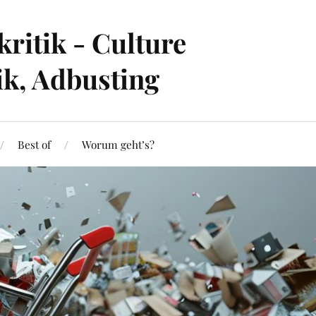
ritik - Culture
ik, Adbusting
Best of
Worum geht’s?