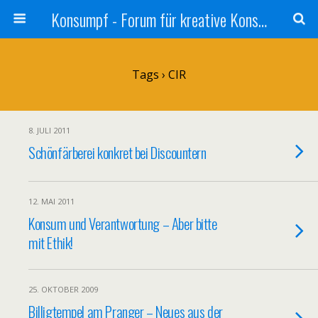
Konsumpf - Forum für kreative Konsumkritik - Culture Jamming, Nachhaltigkeit, Konzernkritik, Adbusting
Tags › CIR
8. JULI 2011
Schönfärberei konkret bei Discountern
12. MAI 2011
Konsum und Verantwortung – Aber bitte
mit Ethik!
25. OKTOBER 2009
Billigtempel am Pranger – Neues aus der