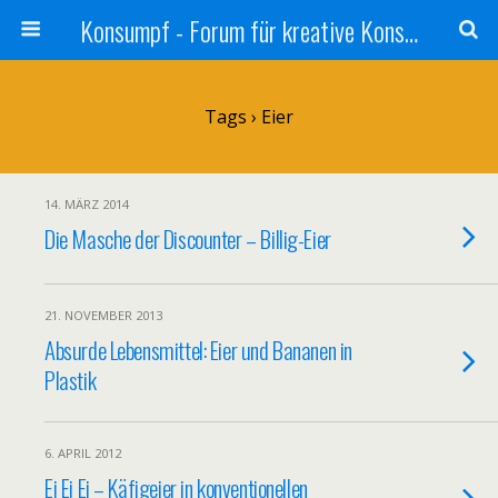
Konsumpf - Forum für kreative Konsumkritik - Culture Jamming, Nachhaltigkeit, Konzernkritik, Adbusting
Tags › Eier
14. MÄRZ 2014
Die Masche der Discounter – Billig-Eier
21. NOVEMBER 2013
Absurde Lebensmittel: Eier und Bananen in
Plastik
6. APRIL 2012
Ei Ei Ei – Käfigeier in konventionellen