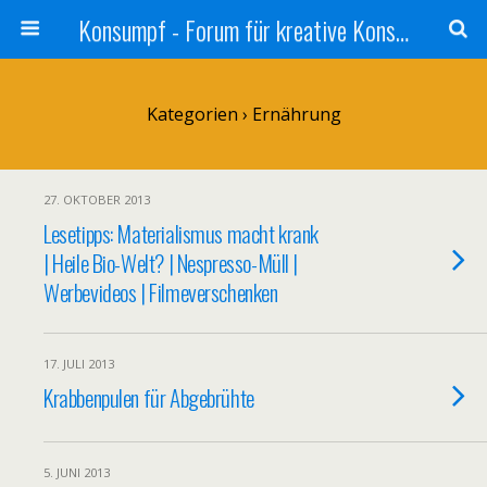
Konsumpf - Forum für kreative Konsumkritik - Culture Jamming, Nachhaltigkeit, Konzernkritik, Adbusting
Kategorien ›
Ernährung
27. OKTOBER 2013
Lesetipps: Materialismus macht krank
| Heile Bio-Welt? | Nespresso-Müll |
Werbevideos | Filmeverschenken
17. JULI 2013
Krabbenpulen für Abgebrühte
5. JUNI 2013