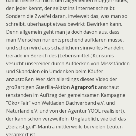
damit meine ich nicht den allgemeinen Blogger-Blues,
den jeder kennt, der selbst ins Internet schreibt.
Sondern die Zweifel daran, inwieweit das, was man so
schreibt, überhaupt etwas bewirkt. Bewirken kann.
Denn allgemein geht man ja doch davon aus, dass
man Menschen nur entsprechend aufklären müsse,
und schon wird aus schädlichem sinnvolles Handeln.
Gerade im Bereich des (Lebensmittel-)Konsums
vesucht unsereiner durch Aufdecken von Missständen
und Skandalen ein Umdenken beim Käufer
anzustoßen. Wer sich allerdings dieses Video der
großartigen Guerilla-Aktion
Agraprofit
anschaut
(enstanden im Auftrag der gemeinsamen Kampagne
“Öko+Fair” von Weltladen Dachverband e.V. und
Naturland e.V. und von der Agentur YOOL realisiert),
der kann schon verzweifeln. Unglaublich, wie tief das
„Geiz ist geil“-Mantra mittlerweile bei vielen Leuten
verankert ist.