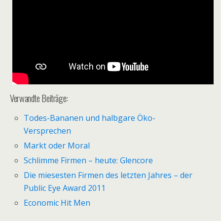
Verwandte Beiträge:
Todes-Bananen und halbgare Öko-
Versprechen
Markt oder Moral
Schlimme Firmen – heute: Glencore
Die miesesten Firmen des letzten Jahres – der
Public Eye Award 2011
Economic Hit Men