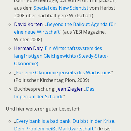
(sehr gute Beiträge, u.a. von Prof. Tim Jackson,
aus dem
Special des New Scientist
vom Herbst
2008 über nachhaltigere Wirtschaft)
David Korten:
„
Beyond the Bailout: Agenda für
eine neue Wirtschaft
“ (aus YES! Magazine,
Winter 2008)
Herman Daly:
Ein Wirtschaftssystem des
langfristigen Gleichgewichts (Steady-State-
Ökonomie)
„
Für eine Ökonomie jenseits des Wachstums
“
(Politischer Kirchentag Plön, 2009)
Buchbesprechung:
Jean Ziegler
„
Das
Imperium der Schande
“
Und hier weiterer guter Lesestoff:
„
Every bank is a bad bank. Du bist in der Krise.
Dein Problem heißt Marktwirtschaft.
“ (krisis,