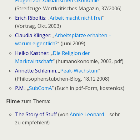
Fragen zur Solidarischen Ökonomie
“
(Streifzüge. Wertkritisches Magazin, 37/2006)
Erich Riboltis:
„
Arbeit macht nicht frei
“
(Vortrag, Okt. 2003)
Claudia Klinger:
„
Arbeitsplätze erhalten –
warum eigentlich?
“ (Juni 2009)
Heiko Kastner:
„
Die Religion der
Marktwirtschaft
“ (humanökonomie, 2003, pdf)
Annette Schlemm:
„
Peak-Wachstum
“
(Philosophenstübchen-Blog, 18.12.2008)
P.M.:
„
SubComA
” (Buch in pdf-Form, kostenlos)
Filme
zum Thema:
The Story of Stuff
(von
Annie Leonard
– sehr
zu empfehlen!)