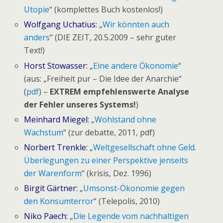
Utopie
“ (komplettes Buch kostenlos!)
Wolfgang Uchatius:
„
Wir könnten auch
anders
“ (DIE ZEIT, 20.5.2009 – sehr guter
Text!)
Horst Stowasser:
„
Eine andere Ökonomie
“
(aus: „Freiheit pur – Die Idee der Anarchie“
(
pdf
) –
EXTREM empfehlenswerte Analyse
der Fehler unseres Systems!
)
Meinhard Miegel:
„
Wohlstand ohne
Wachstum
“ (zur debatte, 2011, pdf)
Norbert Trenkle:
„
Weltgesellschaft ohne Geld.
Überlegungen zu einer Perspektive jenseits
der Warenform
“ (krisis, Dez. 1996)
Birgit Gärtner:
„
Umsonst-Ökonomie gegen
den Konsumterror
“ (Telepolis, 2010)
Niko Paech:
„
Die Legende vom nachhaltigen