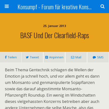
Konsumpf - Forum für kreative Konsumkritik - Culture Jamming, Nachhaltigkeit, Konzernkritik, Adbusting
25. Januar 2013
BASF Und Der Clearfield-Raps
Teilen
Tweet
Anpinnen
Mail
SMS
Beim Thema Gentechnik schlagen die Wellen der
Emotion ja schnell hoch, und vor allem geht es dann
um Monsanto und genmanipulierte Sojapflanzen
sowie das darauf abgestimmte Monsanto-
Pflanzengift Roundup. Ein wenig im Windschatten
dieses vielgehassten Konzerns betreiben aber auch
andere Unternehmen die selbe Masche, also das