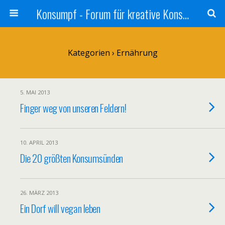
Konsumpf - Forum für kreative Konsumkritik - Culture Jamming, Nachhaltigkeit, Konzernkritik, Adbusting
Kategorien ›
Ernährung
5. MAI 2013
Finger weg von unseren Feldern!
10. APRIL 2013
Die 20 größten Konsumsünden
26. MÄRZ 2013
Ein Dorf will vegan leben