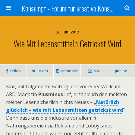
Konsumpf - Forum für kreative Konsumkritik - Culture Jamming, Nachhaltigkeit, Konzernkritik, Adbusting
26. Juni 2012
Wie Mit Lebensmitteln Getrickst Wird
Teilen
Tweet
Anpinnen
Mail
SMS
Klar, mit folgendem Beitrag, der vor einer Weile im
ARD-Magazin
Plusminus
lief, erzähle ich den meisten
meiner Leser sicherlich nichts Neues – „
Natürlich
glücklich – wie mit Lebensmitten getrickst wird
“.
Denn dass uns die Industrie vor allem im
Nahrungsbereich via Reklame und Lobbyismus
hinters Licht führt, wo es nur geht, sollte eigentlich