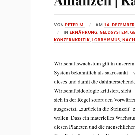
VON
PETER M.
AM
14. DEZEMBER
IN
ERNÄHRUNG
,
GELDSYSTEM
,
G
KONZERNKRITIK
,
LOBBYISMUS
,
NACH
Wirtschaftswachstum gilt in unserem
System bekanntlich als sakrosankt – 
dieses und damit die dahinterstehend
Wirtschaftsideologie kritisiert, sieht
sich in der Regel sofort den Vorwürfe
ausgesetzt, „zurück in die Steinzeit“ 
wollen. Dass ein materielles Wachst
diesen Planeten und die menschliche