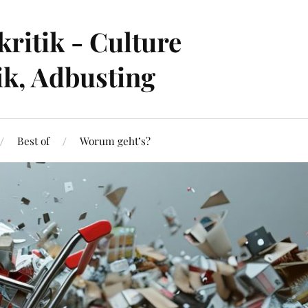
ritik - Culture
ik, Adbusting
Best of
Worum geht’s?