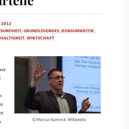
 2012
ESUNDHEIT
,
GRUNDLEGENDES
,
KONSUMKRITIK
,
HALTIGKEIT
,
WIRTSCHAFT
wer
e
n
zu
um
© Marcus Sümnick, Wikipedia
n