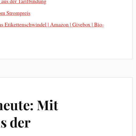
 aus der Tarifbindung
om Strompreis
as Etikettenschwindel | Amazon | Givebox | Bio-
eute: Mit
s der