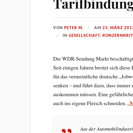
Tarifbindun
VON
PETER M.
AM
23. MÄRZ 201
IN
GESELLSCHAFT
,
KONZERNKRIT
Die WDR-Sendung Markt beschäftigte
Seit einigen Jahren breitet sich dies
für das vermeintliche deutsche „Jobw
senken – und führt dazu, dass imme
auskommen müssen. Eine gefährliche E
M
auch ins eigene Fleisch schneiden. „
Aus der Automobilindustr