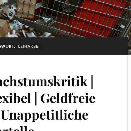
GWORT:
LEIHARBEIT
achstumskritik |
xibel | Geldfreie
Unappetitliche
artelle