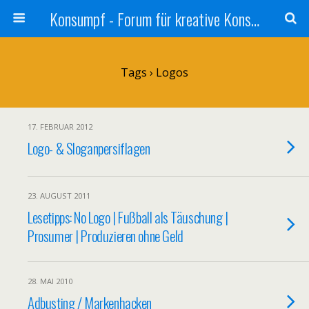
Konsumpf - Forum für kreative Konsumkritik - Culture Jamming, Nachhaltigkeit, Konzernkritik, Adbusting
Tags › Logos
17. FEBRUAR 2012
Logo- & Sloganpersiflagen
23. AUGUST 2011
Lesetipps: No Logo | Fußball als Täuschung |
Prosumer | Produzieren ohne Geld
28. MAI 2010
Adbusting / Markenhacken