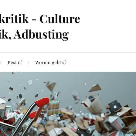
ritik - Culture
ik, Adbusting
Best of
Worum geht’s?