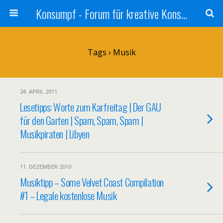
Konsumpf - Forum für kreative Konsumkritik - Culture Jamming, Nachhaltigkeit, Konzernkritik, Adbusting
Tags › Musik
24. APRIL 2011
Lesetipps: Worte zum Karfreitag | Der GAU
für den Garten | Spam, Spam, Spam |
Musikpiraten | Libyen
11. DEZEMBER 2010
Musiktipp – Some Velvet Coast Compilation
#1 – Legale kostenlose Musik