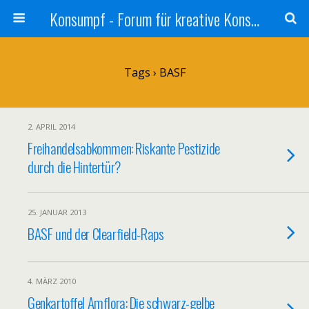
Konsumpf - Forum für kreative Konsumkritik - Culture Jamming, Nachhaltigkeit, Konzernkritik, Adbusting
Tags › BASF
2. APRIL 2014
Freihandelsabkommen: Riskante Pestizide
durch die Hintertür?
25. JANUAR 2013
BASF und der Clearfield-Raps
4. MÄRZ 2010
Genkartoffel Amflora: Die schwarz-gelbe