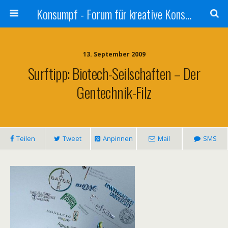
Konsumpf - Forum für kreative Konsumkritik - Culture Jamming, Nachhaltigkeit, Konzernkritik, Adbusting
13. September 2009
Surftipp: Biotech-Seilschaften – Der
Gentechnik-Filz
Teilen
Tweet
Anpinnen
Mail
SMS