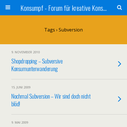
Konsumpf - Forum für kreative Konsumkritik - Culture Jamming, Nachhaltigkeit, Konzernkritik, Adbusting
Tags › Subversion
9. NOVEMBER 2010
Shopdropping – Subversive
Konsumunterwanderung
15. JUNI 2009
Nochmal Subversion – Wir sind doch nicht
blöd!
9. MAI 2009