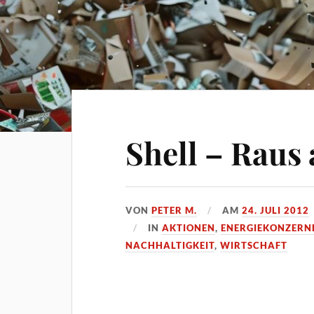
Shell – Raus 
VON
PETER M.
AM
24. JULI 2012
IN
AKTIONEN
,
ENERGIEKONZERN
NACHHALTIGKEIT
,
WIRTSCHAFT