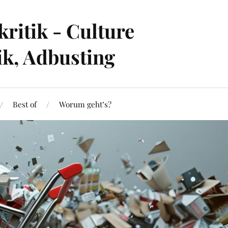
ritik - Culture
ik, Adbusting
Best of
Worum geht’s?