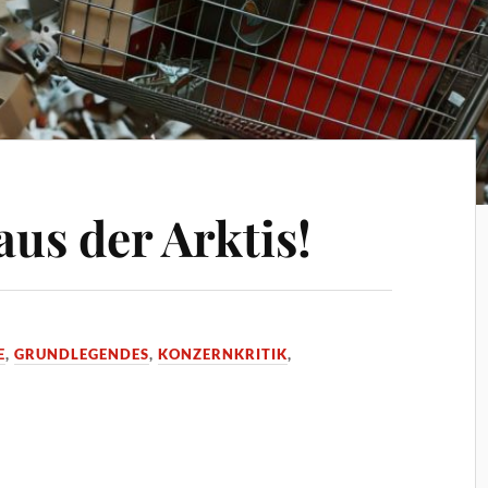
aus der Arktis!
E
,
GRUNDLEGENDES
,
KONZERNKRITIK
,