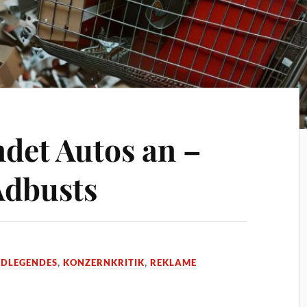
ndet Autos an –
Adbusts
DLEGENDES
,
KONZERNKRITIK
,
REKLAME