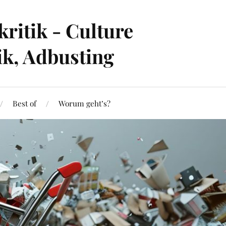
ritik - Culture
ik, Adbusting
Best of
Worum geht’s?