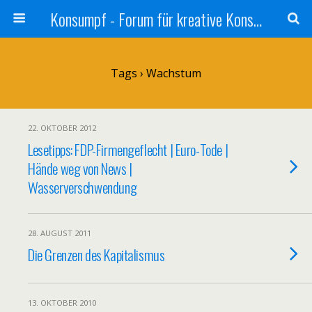
Konsumpf - Forum für kreative Konsumkritik - Culture Jamming, Nachhaltigkeit, Konzernkritik, Adbusting
Tags › Wachstum
22. OKTOBER 2012
Lesetipps: FDP-Firmengeflecht | Euro-Tode |
Hände weg von News |
Wasserverschwendung
28. AUGUST 2011
Die Grenzen des Kapitalismus
13. OKTOBER 2010