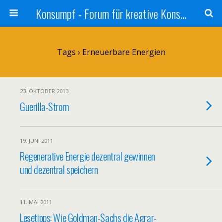
Konsumpf - Forum für kreative Konsumkritik - Culture Jamming, Nachhaltigkeit, Konzernkritik, Adbusting
Tags › Erneuerbare Energien
23. OKTOBER 2013
Guerilla-Strom
19. JUNI 2011
Regenerative Energie dezentral gewinnen
und dezentral speichern
11. MAI 2011
Lesetipps: Wie Goldman-Sachs die Agrar-