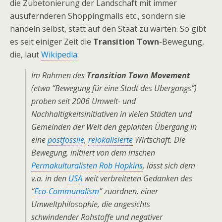
die Zubetonierung der Landschaft mit immer
ausufernderen Shoppingmalls etc., sondern sie
handeln selbst, statt auf den Staat zu warten. So gibt
es seit einiger Zeit die
Transition Town
-Bewegung,
die, laut
Wikipedia
:
Im Rahmen des
Transition Town Movement
(etwa “Bewegung für eine Stadt des Übergangs”)
proben seit 2006 Umwelt- und
Nachhaltigkeitsinitiativen in vielen Städten und
Gemeinden der Welt den geplanten Übergang in
eine
postfossile
,
relokalisierte
Wirtschaft. Die
Bewegung, initiiert von dem irischen
Permakulturalisten
Rob Hopkins
, lässt sich dem
v.a. in den
USA
weit verbreiteten Gedanken des
“
Eco-Communalism
” zuordnen, einer
Umweltphilosophie, die angesichts
schwindender Rohstoffe und negativer