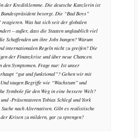
n der Kreditklemme. Die deutsche Kanzlerin ist
r Bundespr
äsident besorgt. Die “Bad Boys”
 reagieren. Was hat sich seit der globalen
ndert – au
ßer, dass die Staaten unglaublich viel
die Schaffenden um ihre Jobs bangen? Warum
nd internationalen Regeln nicht zu greifen? Die
lgen der Finanzkrise und
über neue Chancen.
an den Symptomen. Frage nur: Ist unser
rhaupt “gut und funktional”? Gehen wir mit
 Und taugen Begriffe wie “Wachstum” und
che Symbole f
ür den Weg in eine bessere Welt?
 und -Pr
äsentatoren Tobias Schlegl und York
 Suche nach Alternativen. Gibt es realistische
 der Krisen zu mildern, gar zu sprengen?