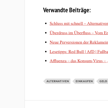
Verwandte Beiträge:
Schluss mit schnell – Alternativ
Überdruss im Überfluss – Vom E
Neue Perversionen der Reklameind
Lesetipps: Red Bull | AfD | Fuß
Affluenza – das Konsum-Virus – „
ALTERNATIVEN
EINKAUFEN
GELD