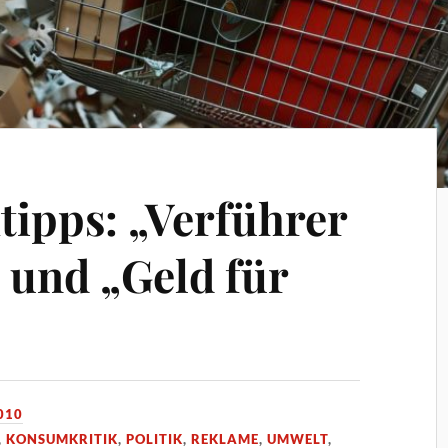
tipps: „Verführer
und „Geld für
010
,
KONSUMKRITIK
,
POLITIK
,
REKLAME
,
UMWELT
,