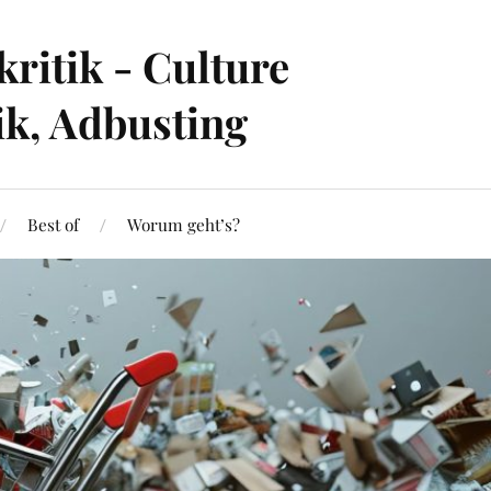
ritik - Culture
ik, Adbusting
Best of
Worum geht’s?