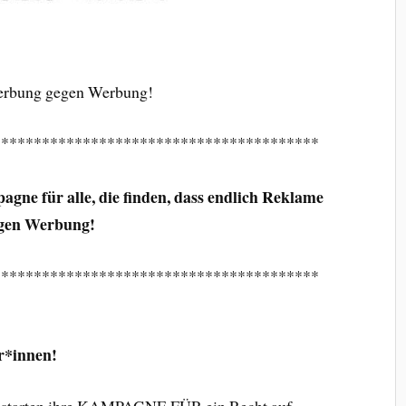
Werbung gegen Werbung!
****************************************
gne für alle, die finden, dass endlich Reklame
egen Werbung!
****************************************
r*innen!
en starten ihre KAMPAGNE FÜR ein Recht auf