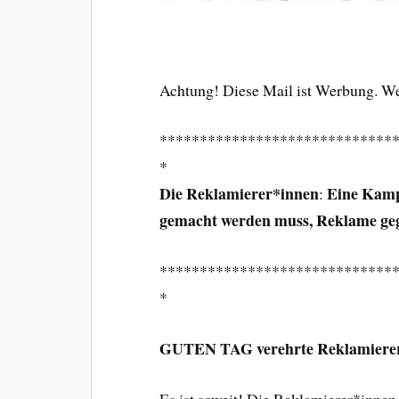
Achtung! Diese Mail ist Werbung. 
*****************************
*
Die Reklamierer*innen
Eine Kampa
:
gemacht werden muss, Reklame g
*****************************
*
GUTEN TAG verehrte Reklamiere
Es ist soweit! Die Reklamierer*inn