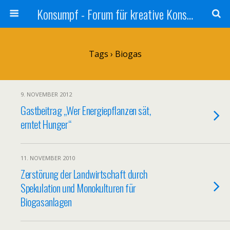
Konsumpf - Forum für kreative Konsumkritik - Culture Jamming, Nachhaltigkeit, Konzernkritik, Adbusting
Tags › Biogas
9. NOVEMBER 2012
Gastbeitrag „Wer Energiepflanzen sät,
erntet Hunger“
11. NOVEMBER 2010
Zerstörung der Landwirtschaft durch
Spekulation und Monokulturen für
Biogasanlagen