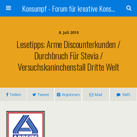
Konsumpf - Forum für kreative Konsumkritik - Culture Jamming, Nachhaltigkeit, Konzernkritik, Adbusting
8. Juli 2010
Lesetipps: Arme Discounterkunden /
Durchbruch Für Stevia /
Versuchskaninchenstall Dritte Welt
Teilen
Tweet
Anpinnen
Mail
SMS