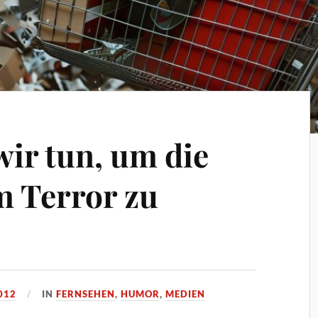
ir tun, um die
m Terror zu
012
IN
FERNSEHEN
,
HUMOR
,
MEDIEN