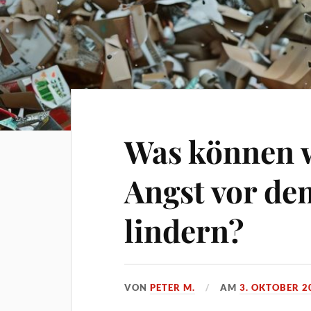
Was können w
Angst vor de
lindern?
VON
PETER M.
AM
3. OKTOBER 2