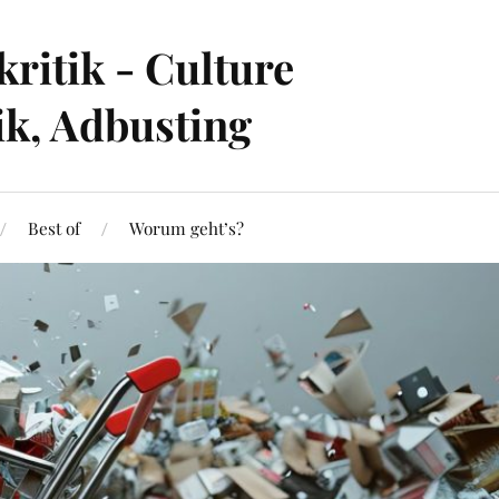
ritik - Culture
ik, Adbusting
Best of
Worum geht’s?