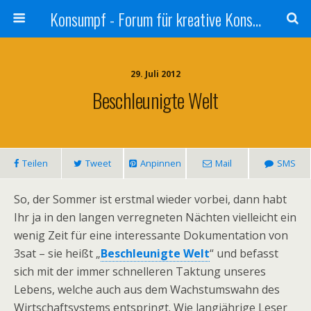
Konsumpf - Forum für kreative Konsumkritik - Culture Jamming, Nachhaltigkeit, Konzernkritik, Adbusting
29. Juli 2012
Beschleunigte Welt
Teilen
Tweet
Anpinnen
Mail
SMS
So, der Sommer ist erstmal wieder vorbei, dann habt
Ihr ja in den langen verregneten Nächten vielleicht ein
wenig Zeit für eine interessante Dokumentation von
3sat – sie heißt „
Beschleunigte Welt
“ und befasst
sich mit der immer schnelleren Taktung unseres
Lebens, welche auch aus dem Wachstumswahn des
Wirtschaftsystems entspringt. Wie langjährige Leser