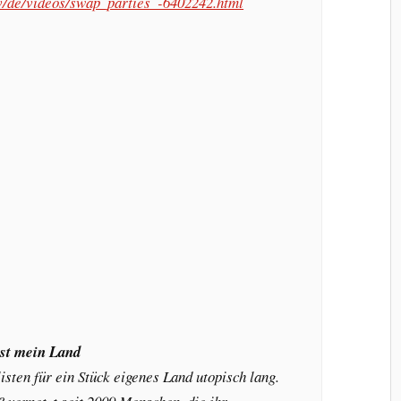
.tv/de/videos/swap_parties_-6402242.html
st mein Land
isten für ein Stück eigenes Land utopisch lang.