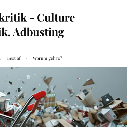
ritik - Culture
ik, Adbusting
Best of
Worum geht’s?