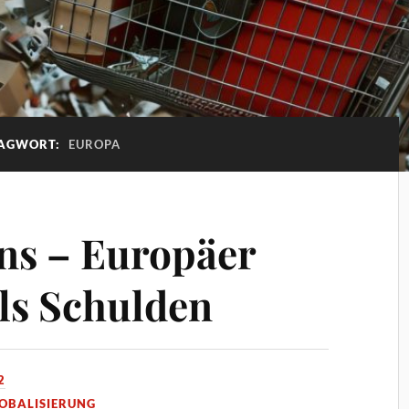
AGWORT:
EUROPA
ins – Europäer
als Schulden
2
OBALISIERUNG