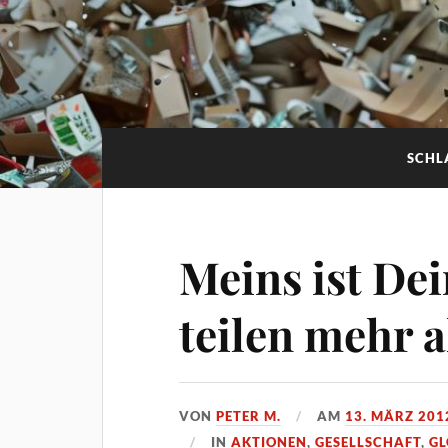
SCHL
Meins ist De
teilen mehr 
VON
PETER M.
AM
13. MÄRZ 201
IN
AKTIONEN
,
GESELLSCHAFT
,
GL