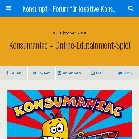
Konsumpf - Forum für kreative Konsumkritik - Culture Jamming, Nachhaltigkeit, Konzernkritik, Adbusting
10. Oktober 2010
Konsumaniac – Online-Edutainment-Spiel
Teilen
Tweet
Anpinnen
Mail
SMS