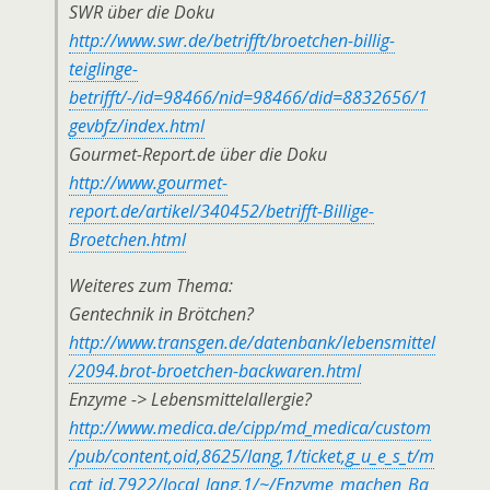
SWR über die Doku
http://www.swr.de/betrifft/broetchen-billig-
teiglinge-
betrifft/-/id=98466/nid=98466/did=8832656/1
gevbfz/index.html
Gourmet-Report.de über die Doku
http://www.gourmet-
report.de/artikel/340452/betrifft-Billige-
Broetchen.html
Weiteres zum Thema:
Gentechnik in Brötchen?
http://www.transgen.de/datenbank/lebensmittel
/2094.brot-broetchen-backwaren.html
Enzyme -> Lebensmittelallergie?
http://www.medica.de/cipp/md_medica/custom
/pub/content,oid,8625/lang,1/ticket,g_u_e_s_t/m
cat_id,7922/local_lang,1/~/Enzyme_machen_Ba