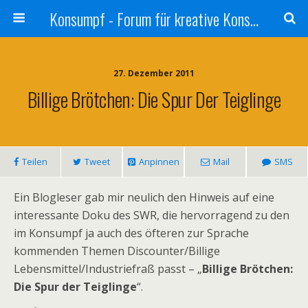
Konsumpf - Forum für kreative Konsumkritik - Culture Jamming, Nachhaltigkeit, Konzernkritik, Adbusting
27. Dezember 2011
Billige Brötchen: Die Spur Der Teiglinge
Teilen
Tweet
Anpinnen
Mail
SMS
Ein Blogleser gab mir neulich den Hinweis auf eine
interessante Doku des SWR, die hervorragend zu den
im Konsumpf ja auch des öfteren zur Sprache
kommenden Themen Discounter/Billige
Lebensmittel/Industriefraß passt – „
Billige Brötchen:
Die Spur der Teiglinge
“.