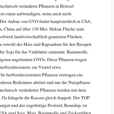
technisch veränderte Pflanzen in Brüssel
ort einen aufwendigen, wenn auch nicht
. Der Anbau von GVO findet hauptsächlich in USA;
n, China auf über 130 Mio. Hektar Fläche statt.
ltweit landwirtschaftlich genutzten Flächen.
 da sowohl der Mais und Rapsanbau für den Biosprit
er Soja für das Viehfutter zunimmt. Baumwolle,
figsten angebauten GVOs. Diese Pflanzen tragen
erbizidresistent, ein Viertel etwa
Die herbizidresistenten Pflanzen vertragen ein
nderen Beikräuter abtötet und nur die Nutzpflanze
entechnisch veränderter Pflanzen werden mit dem
. Da klingeln die Kassen gleich doppelt. Der TOP
aatgut und das zugehörige Pestizid, Roundup, ist
USA sind Soja, Mais, Baumwolle und Zuckerrüben