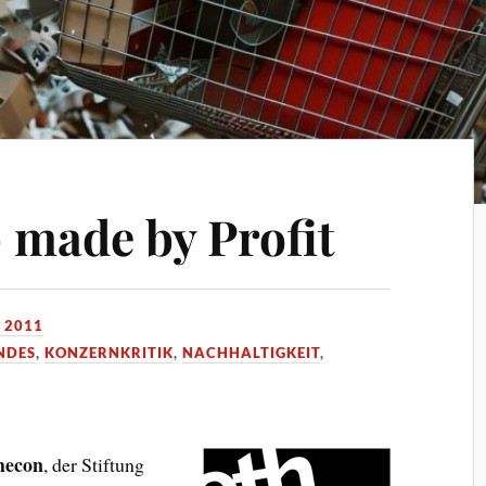
 made by Profit
 2011
NDES
,
KONZERNKRITIK
,
NACHHALTIGKEIT
,
hecon
, der Stiftung