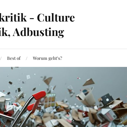
ritik - Culture
ik, Adbusting
Best of
Worum geht’s?