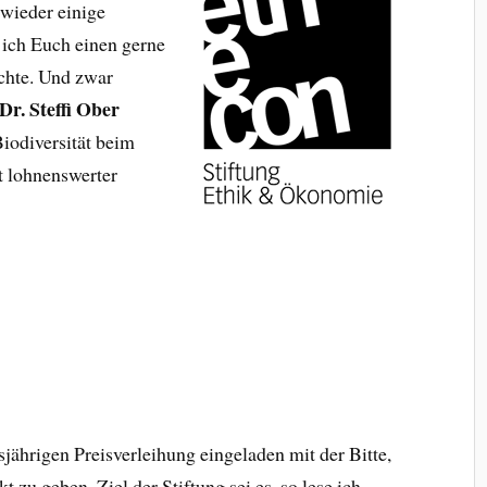
wieder einige
 ich Euch einen gerne
öchte. Und zwar
Dr. Steffi Ober
iodiversität beim
t lohnenswerter
sjährigen Preisverleihung eingeladen mit der Bitte,
 zu geben. Ziel der Stiftung sei es, so lese ich,