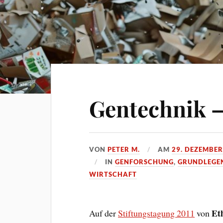
Gentechnik –
VON
PETER M.
AM
29. DEZEMBER
IN
GENFORSCHUNG
,
GRUNDLEGE
WIRTSCHAFT
Et
Auf der
Stiftungstagung 2011
von