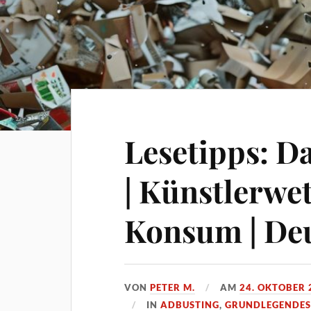
Lesetipps: D
| Künstlerwe
Konsum | Deu
VON
PETER M.
AM
24. OKTOBER 
IN
ADBUSTING
,
GRUNDLEGENDE