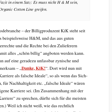
Fazit in einem Satz: Es muss nicht H & M sein,
Organic Cotton Line greifen.
debranche – der Billigproduzent KiK steht seit
 als beispielsweise H&M, und das aus guten
rrechte und die Rechte bei den Zulieferern
amit alles „schön billig“ angboten werden kann.
auf eine geradezu unfassbar zynische und
Danke, KiK!
fmerksam – „
“. Dort wird nun mit
rriere als falsche Ideale“, so als wenn das Sich-
, für Nachhaltigkeit etc. „falsche Ideale“ wären
 eigene Karriere sei. (Im Zusammenhang mit der
rriere“ zu sprechen, dürfte sich für die meisten
.) Weil ich nicht weiß, wie das rechtlich