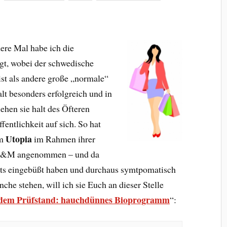
dere Mal habe ich die
ugt, wobei der schwedische
st als andere große „normale“
t besonders erfolgreich und in
ehen sie halt des Öfteren
fentlichkeit auf sich. So hat
Utopia
rm
im Rahmen ihrer
 H&M angenommen – und da
chts eingebüßt haben und durchaus symtpomatisch
che stehen, will ich sie Euch an dieser Stelle
em Prüfstand: hauchdünnes Bioprogramm
“: