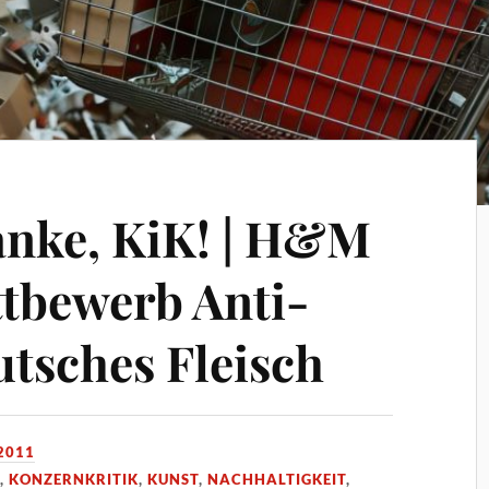
anke, KiK! | H&M
ttbewerb Anti-
tsches Fleisch
2011
S
,
KONZERNKRITIK
,
KUNST
,
NACHHALTIGKEIT
,