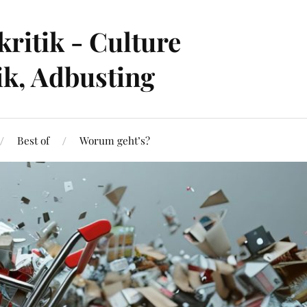
ritik - Culture
ik, Adbusting
Best of
Worum geht’s?