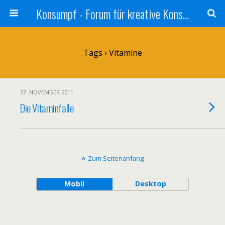
Konsumpf - Forum für kreative Konsumkritik - Culture Jamming, Nachhaltigkeit, Konzernkritik, Adbusting
Tags › Vitamine
27. NOVEMBER 2011
Die Vitaminfalle
Zum Seitenanfang
Mobil
Desktop