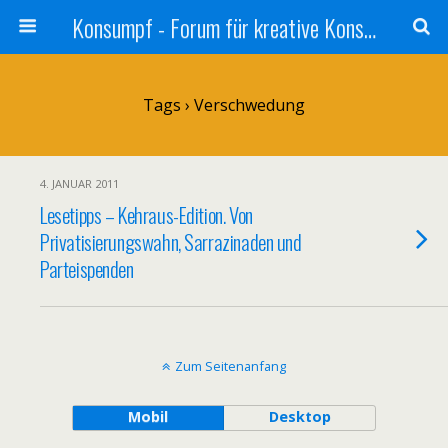
Konsumpf - Forum für kreative Konsumkritik - Culture Jamming, Nachhaltigkeit, Konzernkritik, Adbusting
Tags › Verschwedung
4. JANUAR 2011
Lesetipps – Kehraus-Edition. Von
Privatisierungswahn, Sarrazinaden und
Parteispenden
Zum Seitenanfang
Mobil
Desktop