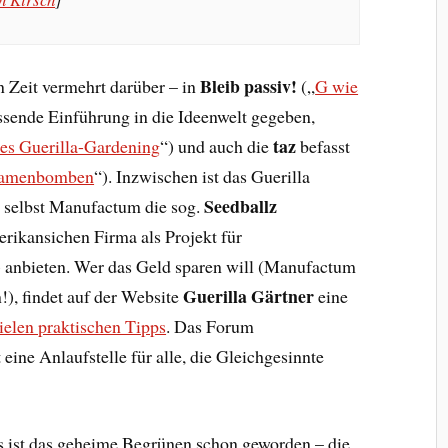
Bleib passiv!
en Zeit vermehrt darüber – in
(„
G wie
ssende Einführung in die Ideenwelt gegeben,
taz
s Guerilla-Gardening
“) und auch die
befasst
 Samenbomben
“). Inzwischen ist das Guerilla
Seedballz
 selbst Manufactum die sog.
ikansichen Firma als Projekt für
) anbieten. Wer das Geld sparen will (Manufactum
Guerilla Gärtner
!), findet auf der Website
eine
elen praktischen Tipps
. Das Forum
 eine Anlaufstelle für alle, die Gleichgesinnte
s ist das geheime Begrünen schon geworden – die