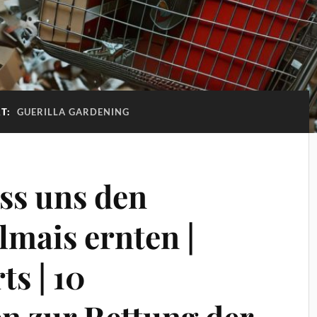
T:
GUERILLA GARDENING
ass uns den
lmais ernten |
ts | 10
 zur Rettung der