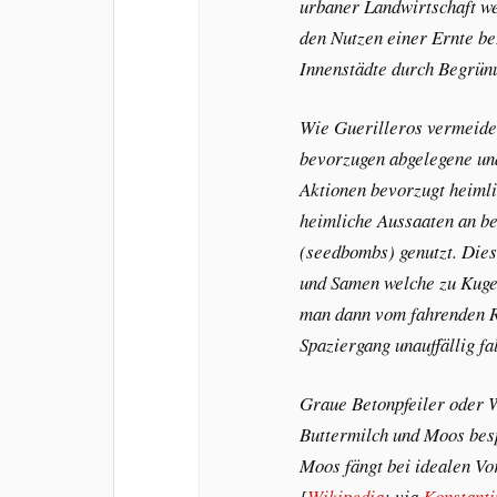
urbaner Landwirtschaft we
den Nutzen einer Ernte be
Innenstädte durch Begrün
Wie Guerilleros vermeiden
bevorzugen abgelegene un
Aktionen bevorzugt heiml
heimliche Aussaaten an b
(seedbombs) genutzt. Die
und Samen welche zu Kuge
man dann vom fahrenden R
Spaziergang unauffällig fa
Graue Betonpfeiler oder 
Buttermilch und Moos bespr
Moos fängt bei idealen Vo
[
Wikipedia
; via
Konstanti