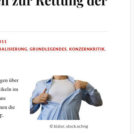
011
BALISIERUNG
,
GRUNDLEGENDES
,
KONZERNKRITIK
,
agen über
tikeln im
ans
nen die
T-
© bizior, stock.xchng
g