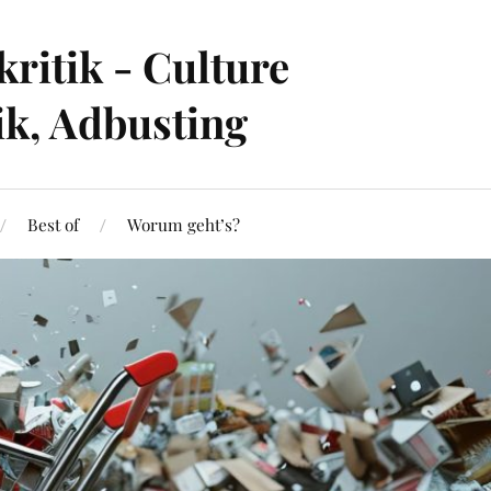
ritik - Culture
ik, Adbusting
Best of
Worum geht’s?