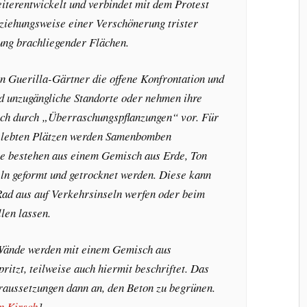
iterentwickelt und verbindet mit dem Protest
ziehungsweise einer Verschönerung trister
ung brachliegender Flächen.
 Guerilla-Gärtner die offene Konfrontation und
d unzugängliche Standorte oder nehmen ihre
ich durch „Überraschungspflanzungen“ vor. Für
elebten Plätzen werden Samenbomben
se bestehen aus einem Gemisch aus Erde, Ton
ln geformt und getrocknet werden. Diese kann
ad aus auf Verkehrsinseln werfen oder beim
llen lassen.
Wände werden mit einem Gemisch aus
itzt, teilweise auch hiermit beschriftet. Das
raussetzungen dann an, den Beton zu begrünen.
n Kirsch
]