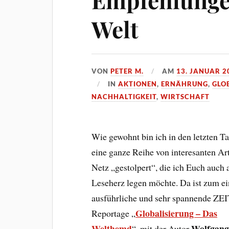
Welt
VON
PETER M.
AM
13. JANUAR 2
IN
AKTIONEN
,
ERNÄHRUNG
,
GLO
NACHHALTIGKEIT
,
WIRTSCHAFT
Wie gewohnt bin ich in den letzten T
eine ganze Reihe von interesanten Ar
Netz „gestolpert“, die ich Euch auch 
Leseherz legen möchte. Da ist zum ei
ausführliche und sehr spannende ZEI
Globalisierung – Das
Reportage „
Welthemd
Wolfgan
“, mit der Autor