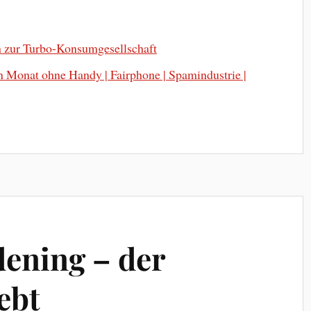
en zur Turbo-Konsumgesellschaft
n Monat ohne Handy | Fairphone | Spamindustrie |
dening – der
ebt