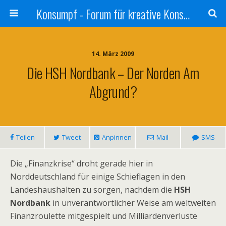
Konsumpf - Forum für kreative Konsumkritik - Culture Jamming, Nachhaltigkeit, Konzernkritik, Adbusting
14. März 2009
Die HSH Nordbank – Der Norden Am
Abgrund?
Teilen
Tweet
Anpinnen
Mail
SMS
Die „Finanzkrise“ droht gerade hier in
Norddeutschland für einige Schieflagen in den
Landeshaushalten zu sorgen, nachdem die
HSH
Nordbank
in unverantwortlicher Weise am weltweiten
Finanzroulette mitgespielt und Milliardenverluste