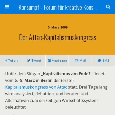
Konsumpf - Forum für kreative Konsumkritik - Culture Jamming, Nachhaltigkeit, Konzernkritik, Adbusting
5. März 2009
Der Attac-Kapitalismuskongress
Teilen
Tweet
Anpinnen
Mail
SMS
Unter dem Slogan
„Kapitalismus am Ende?“
findet
vom
6.–8. März
in
Berlin
der (erste)
Kapitalismuskongress von Attac
statt. Drei Tage lang
wird analysiert, debattiert und beraten und
Alternativen zum derzeitigen Wirtschaftssystem
beleuchtet.