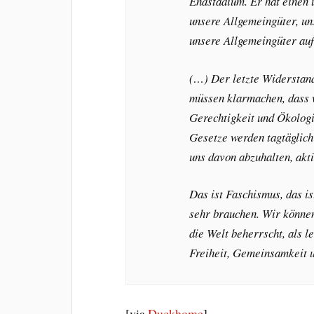
Endstadium. Er hat einen 
unsere Allgemeingüter, un
unsere Allgemeingüter auf
(…) Der letzte Widerstand
müssen klarmachen, dass w
Gerechtigkeit und Ökologi
Gesetze werden tagtäglich
uns davon abzuhalten, akti
Das ist Faschismus, das is
sehr brauchen. Wir können 
die Welt beherrscht, als l
Freiheit, Gemeinsamkeit u
[via
Duckhome
]