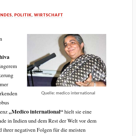
ENDES
,
POLITIK
,
WIRTSCHAFT
n
hiva
längerem
kerung
mmer
irkenden
Quelle: medico international
lobus
„Medico international“
erenz
hielt sie eine
de in Indien und dem Rest der Welt vor dem
ihrer negativen Folgen für die meisten