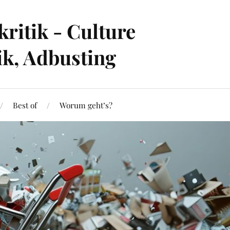
ritik - Culture
ik, Adbusting
Best of
Worum geht’s?