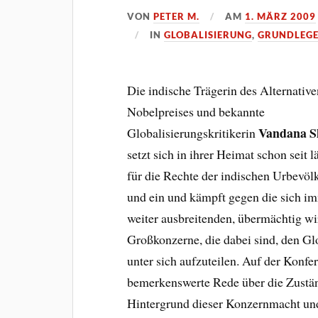
VON
PETER M.
AM
1. MÄRZ 2009
IN
GLOBALISIERUNG
,
GRUNDLEG
Die indische Trägerin des Alternative
Nobelpreises und bekannte
Vandana S
Globalisierungskritikerin
setzt sich in ihrer Heimat schon seit 
für die Rechte der indischen Urbevöl
und ein und kämpft gegen die sich i
weiter ausbreitenden, übermächtig w
Großkonzerne, die dabei sind, den G
unter sich aufzuteilen. Auf der Konf
bemerkenswerte Rede über die Zustän
Hintergrund dieser Konzernmacht und 