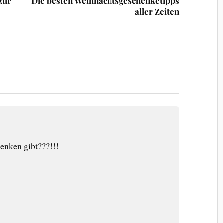
 zur
Die besten Weihnachtsgeschenketipps
aller Zeiten
enken gibt???!!!