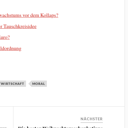
swachstums vor dem Kollaps?
r Tauschkreisidee
Euro?
eldordnung
TWIRTSCHAFT
MORAL
NÄCHSTER