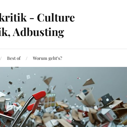
ritik - Culture
ik, Adbusting
Best of
Worum geht’s?