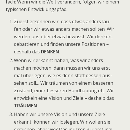
fach: Wenn wir die Welt ver­än­dern, fol­gen wir einem
typi­schen Entwicklungspfad.
Zuerst erken­nen wir, dass etwas anders lau­
fen oder wir etwas anders machen soll­ten. Wir
wer­den uns über etwas bewusst. Wir den­ken,
debat­tie­ren und fin­den unsere Posi­tio­nen –
des­halb das
DENKEN
.
Wenn wir erkannt haben, was wir anders
machen möch­ten, dann müs­sen wir uns erst
mal über­le­gen, wie es denn statt des­sen aus­
se­hen soll… Wir träu­men von einem bes­se­ren
Zustand, einer bes­se­ren Hand­ha­bung etc. Wir
ent­wi­ckeln eine Vision und Ziele – des­halb das
TRÄUMEN
.
Haben wir unsere Vision und unsere Ziele
erkannt, kön­nen wir los­le­gen. Wir wol­len sie
errei­chen, aber wie? Das müs­sen wir erst mal