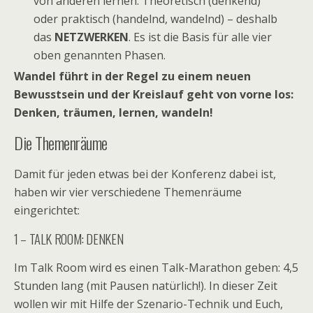
von ande­ren ler­nen. Theo­re­tisch (den­kend)
oder prak­tisch (han­delnd, wan­delnd) – des­halb
das
NETZWERKEN
. Es ist die Basis für alle vier
oben genann­ten Phasen.
Wan­del führt in der Regel zu einem neuen
Bewusst­sein und der Kreis­lauf geht von vorne los:
Den­ken, träu­men, ler­nen, wandeln!
Die The­men­räume
Damit für jeden etwas bei der Kon­fe­renz dabei ist,
haben wir vier ver­schie­dene The­men­räume
eingerichtet:
1 – TALK ROOM: DENKEN
Im Talk Room wird es einen Talk-Marathon geben: 4,5
Stun­den lang (mit Pau­sen natür­lich!). In die­ser Zeit
wol­len wir mit Hilfe der Szenario-Technik und Euch,