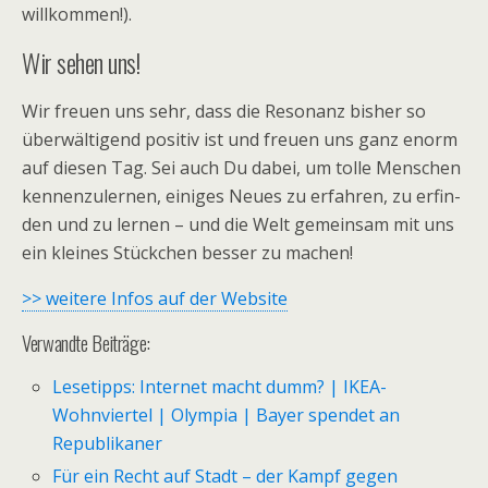
willkommen!).
Wir sehen uns!
Wir freuen uns sehr, dass die Reso­nanz bis­her so
über­wäl­ti­gend posi­tiv ist und freuen uns ganz enorm
auf die­sen Tag. Sei auch Du dabei, um tolle Men­schen
ken­nen­zu­ler­nen, eini­ges Neues zu erfah­ren, zu erfin­
den und zu ler­nen – und die Welt gemein­sam mit uns
ein klei­nes Stück­chen bes­ser zu machen!
>> weitere Infos auf der Website
Verwandte Beiträge:
Lesetipps: Internet macht dumm? | IKEA-
Wohnviertel | Olympia | Bayer spendet an
Republikaner
Für ein Recht auf Stadt – der Kampf gegen