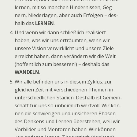
ler­nen, mit so man­chen Hin­der­nis­sen, Geg­
nern, Nie­der­la­gen, aber auch Erfol­gen – des­
halb das
LERNEN
.
Und wenn wir dann schließ­lich rea­li­siert
haben, was wir uns erträum­ten, wenn wir
unsere Vision ver­wirk­licht und unsere Ziele
erreicht haben, dann ver­än­dern wir die Welt
(hof­fent­lich zum bes­se­ren!) – des­halb das
WANDELN
.
Wir alle befin­den uns in die­sem Zyklus: zur
glei­chen Zeit mit ver­schie­de­nen The­men in
unter­schied­li­chen Sta­dien. Des­halb ist Gemein­
schaft für uns so unheim­lich wert­voll: Wir kön­
nen die schwie­ri­gen und unsi­che­ren Pha­sen
des Den­kens und Ler­nen über­ste­hen, weil wir
Vor­bil­der und Men­to­ren haben. Wir kön­nen