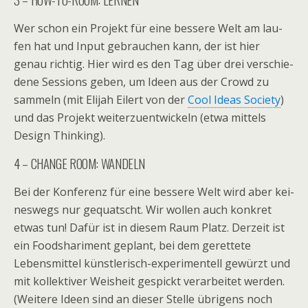
Wer schon ein Pro­jekt für eine bes­sere Welt am lau­
fen hat und Input gebrau­chen kann, der ist hier
genau rich­tig. Hier wird es den Tag über drei ver­schie­
dene Ses­si­ons geben, um Ideen aus der Crowd zu
sam­meln (mit Eli­jah Eilert von der
Cool Ideas Society
)
und das Pro­jekt wei­ter­zu­ent­wi­ckeln (etwa mit­tels
Design Thinking).
4 – CHANGE ROOM: WANDELN
Bei der Kon­fe­renz für eine bes­sere Welt wird aber kei­
nes­wegs nur gequatscht. Wir wol­len auch kon­kret
etwas tun! Dafür ist in die­sem Raum Platz. Der­zeit ist
ein Food­shar­i­ment geplant, bei dem geret­tete
Lebens­mit­tel künstlerisch-experimentell gewürzt und
mit kol­lek­ti­ver Weis­heit gespickt ver­ar­bei­tet wer­den.
(Wei­tere Ideen sind an die­ser Stelle übri­gens noch