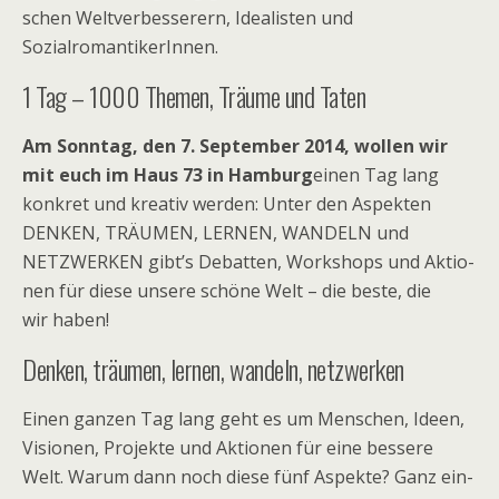
schen Welt­ver­bes­se­rern, Idea­lis­ten und
SozialromantikerInnen.
1 Tag – 1000 The­men, Träume und Taten
Am Sonn­tag, den 7. Sep­tem­ber 2014, wol­len wir
mit euch im Haus 73 in Ham­burg
einen Tag lang
kon­kret und krea­tiv wer­den: Unter den Aspek­ten
DENKEN, TRÄUMEN, LERNEN, WANDELN und
NETZWERKEN gibt’s Debat­ten, Work­shops und Aktio­
nen für diese unsere schöne Welt – die beste, die
wir haben!
Den­ken, träu­men, ler­nen, wan­deln, netzwerken
Einen gan­zen Tag lang geht es um Men­schen, Ideen,
Visio­nen, Pro­jekte und Aktio­nen für eine bes­sere
Welt. Warum dann noch diese fünf Aspekte? Ganz ein­