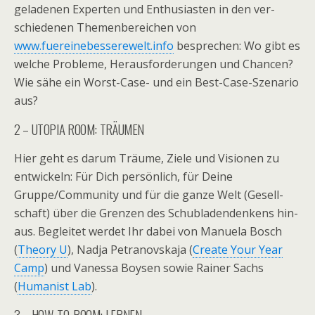
gela­de­nen Exper­ten und Enthu­si­as­ten in den ver­
schie­de­nen The­men­be­rei­chen von
www.fuereinebesserewelt.info
bespre­chen: Wo gibt es
wel­che Pro­bleme, Her­aus­for­de­run­gen und Chan­cen?
Wie sähe ein Worst-Case- und ein Best-Case-Szenario
aus?
2 – UTOPIA ROOM: TRÄUMEN
Hier geht es darum Träume, Ziele und Visio­nen zu
ent­wi­ckeln: Für Dich per­sön­lich, für Deine
Gruppe/Community und für die ganze Welt (Gesell­
schaft) über die Gren­zen des Schub­la­den­den­kens hin­
aus. Beglei­tet wer­det Ihr dabei von Manuela Bosch
(
Theory U
), Nadja Petra­novs­kaja (
Create Your Year
Camp
) und Vanessa Boy­sen sowie Rai­ner Sachs
(
Huma­nist Lab
).
3 – HOW-TO-ROOM: LERNEN