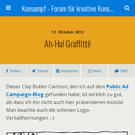
Konsumpf - Forum für kreative Konsumkritik - Culture Jamming, Nachhaltigkeit, Konzernkritik, Adbusting
13. Oktober 2013
Ah-Ha! Graffitti!
Teilen
Tweet
Anpinnen
Mail
SMS
Dieser Clay Butler-Cartoon, den ich auf dem
Public Ad
Campaign-Blog
gefunden habe, ist wirklich zu gut,
als dass ich ihn nicht auch hier präsentieren müsste.
Man beachte auch die schönen Logo-
Verballhornungen. :-)