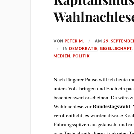
Wahlnachles
VON
PETER M.
AM
29. SEPTEMBE
IN
DEMOKRATIE
,
GESELLSCHAFT
MEDIEN
,
POLITIK
Nach längerer Pause will ich heute m
unters Volk bringen und Euch ein paar
beachtenswert erscheinen. Da wäre zu
Bundestagswahl
Wahlnachlese zur
.
veröffentlicht, es wurden diverse Koa
Führungsspitzen ausgetauscht und er
paar Texte abseits dieser konkreten T