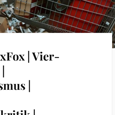
xFox | Vier-
|
smus |
ritik |