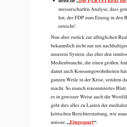
heise.de „
Die PARTEI kickt di
messerscharfen Analyse, dass ge
hat, der FDP zum Einzug in den B
erreicht!
Nun aber zurück zur alltäglichen Rea
bekanntlich nicht nur um nachhaltig
unserem System, das eher den sinnlos
Medienbranche, die einen großen Ante
damit auch Konsumgewohnheiten hat. D
ganzen Weile in der Krise, seitdem d
macht. So manch renommiertes Blatt h
es in gewisser Weise auch die Westf
geht dies alles zu Lasten der mediale
kritischen Berichterstattung, wie man
„
Eingespart
“
müsste.
: