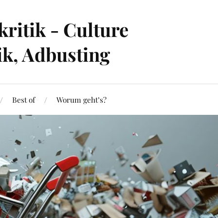
ritik - Culture
ik, Adbusting
Best of
Worum geht’s?