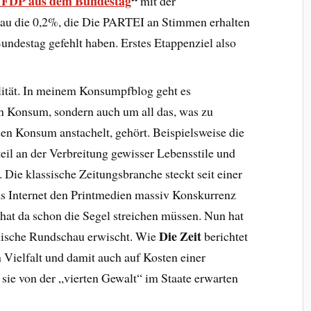
e FDP aus dem Bundestag
“
mit der
nau die 0,2%, die Die PARTEI an Stimmen erhalten
undestag gefehlt haben. Erstes Etappenziel also
lität. In meinem Konsumpfblog geht es
en Konsum, sondern auch um all das, was zu
en Konsum anstachelt, gehört. Beispielsweise die
il an der Verbreitung gewisser Lebensstile und
ie klassische Zeitungsbranche steckt seit einer
as Internet den Printmedien massiv Konskurrenz
at da schon die Segel streichen müssen. Nun hat
Die Zeit
älische Rundschau erwischt. Wie
berichtet
n Vielfalt und damit auch auf Kosten einer
 sie von der „vierten Gewalt“ im Staate erwarten