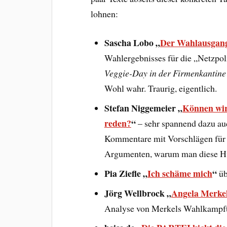
lohnen:
Sascha Lobo „
Der Wahlausgang 
Wahlergebnisses für die „Netzpoli
Veggie-Day in der Firmenkantine 
Wohl wahr. Traurig, eigentlich.
Stefan Niggemeier „
Können wir 
reden?
“
– sehr spannend dazu auc
Kommentare mit Vorschlägen für 
Argumenten, warum man diese Hür
Pia Ziefle „
Ich schäme mich
“
üb
Jörg Wellbrock „
Angela Merkel
Analyse von Merkels Wahlkampft