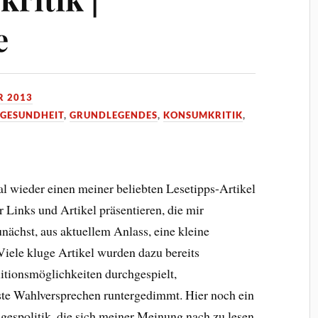
e
R 2013
,
GESUNDHEIT
,
GRUNDLEGENDES
,
KONSUMKRITIK
,
al wieder einen meiner beliebten Lesetipps-Artikel
 Links und Artikel präsentieren, die mir
nächst, aus aktuellem Anlass, eine kleine
 Viele kluge Artikel wurden dazu bereits
litionsmöglichkeiten durchgespielt,
ste Wahlversprechen runtergedimmt. Hier noch ein
agespolitik, die sich meiner Meinung nach zu lesen