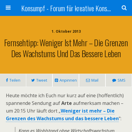
Konsumpf - Forum für kreative Konsumkritik - Culture Jamming, Nachhaltigkeit, Konzernkritik, Adbusting
1. Oktober 2013
Fernsehtipp: Weniger Ist Mehr – Die Grenzen
Des Wachstums Und Das Bessere Leben
Teilen
Tweet
Anpinnen
Mail
SMS
Heute möchte ich Euch nur kurz auf eine (hoffentlich)
spannende Sendung auf
Arte
aufmerksam machen –
um 20:15 Uhr läuft dort „
Weniger ist mehr – Die
Grenzen des Wachstums und das bessere Leben
“:
Kann es Wohlstand ohne Wirtschaftswachstum