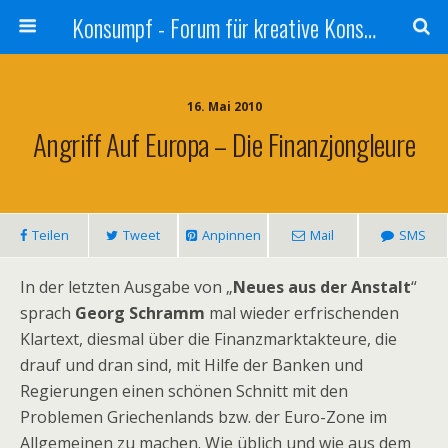
Konsumpf - Forum für kreative Konsumkritik - Culture Jamming, Nachhaltigkeit, Konzernkritik, Adbusting
16. Mai 2010
Angriff Auf Europa – Die Finanzjongleure
Teilen
Tweet
Anpinnen
Mail
SMS
In der letzten Ausgabe von „
Neues aus der Anstalt
“
sprach
Georg Schramm
mal wieder erfrischenden
Klartext, diesmal über die Finanzmarktakteure, die
drauf und dran sind, mit Hilfe der Banken und
Regierungen einen schönen Schnitt mit den
Problemen Griechenlands bzw. der Euro-Zone im
Allgemeinen zu machen. Wie üblich und wie aus dem