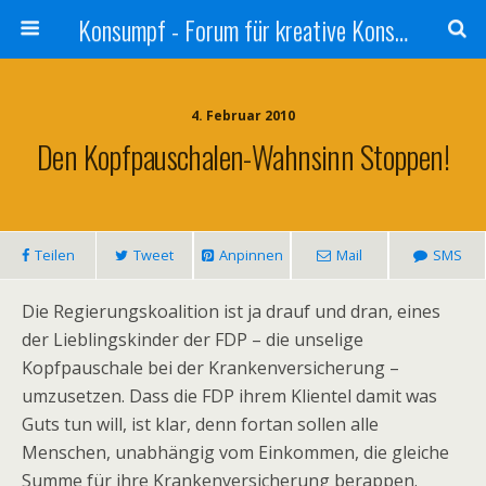
Konsumpf - Forum für kreative Konsumkritik - Culture Jamming, Nachhaltigkeit, Konzernkritik, Adbusting
4. Februar 2010
Den Kopfpauschalen-Wahnsinn Stoppen!
Teilen
Tweet
Anpinnen
Mail
SMS
Die Regierungskoalition ist ja drauf und dran, eines
der Lieblingskinder der FDP – die unselige
Kopfpauschale bei der Krankenversicherung –
umzusetzen. Dass die FDP ihrem Klientel damit was
Guts tun will, ist klar, denn fortan sollen alle
Menschen, unabhängig vom Einkommen, die gleiche
Summe für ihre Krankenversicherung berappen.