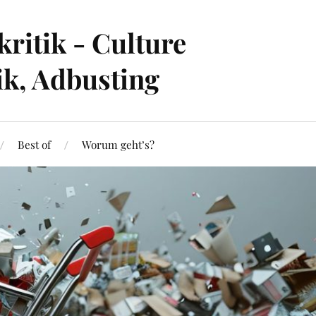
ritik - Culture
ik, Adbusting
Best of
Worum geht’s?