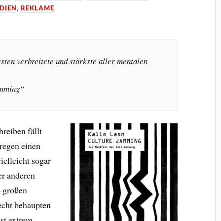
DIEN
,
REKLAME
sten verbreitete und stärkste aller mentalen
amming“
reiben fällt
 regen einen
elleicht sogar
r anderen
o großen
echt behaupten
ist extrem