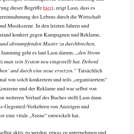
rung dieser Begriffe
hier
), zeigt Lasn, dass es
ereinnahmung des Lebens durch die Wirtschaft
 und Musikszene. In den letzten Jahren und
erstand konkret gegen Kampagnen und Reklame,
und abstumpfenden Muster zu durchbrechen,
e Jamming geht es laut Lasn darum,
„den Strom
is man sein System neu eingestellt hat. Debord
chen‘ und durch eine neue ersetzen.“
Tatsächlich
mal von solch konkretem und teils „organisiertem“
Konzerne und der Reklame und war selbst von
. Im weiteren Verlauf des Buches stellt Lasn dann
Ins-Gegenteil-Verkehren von Anzeigen und
er eine vitale „Szene“ entwickelt hat.
 selbst aktiv zu werden, etwas zu unternehmen und