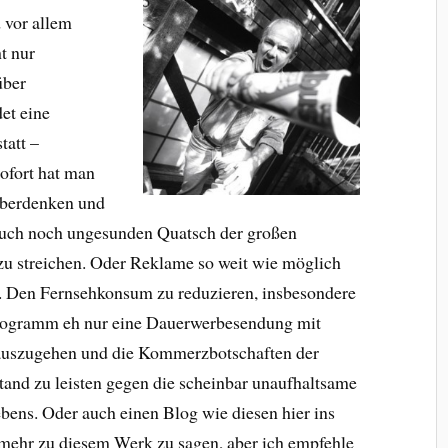
 vor allem
t nur
über
et eine
tatt –
Sofort hat man
 überdenken und
auch noch ungesunden Quatsch der großen
zu streichen. Oder Reklame so weit wie möglich
. Den Fernsehkonsum zu reduzieren, insbesondere
Programm eh nur eine Dauerwerbesendung mit
Rauszugehen und die Kommerzbotschaften der
and zu leisten gegen die scheinbar unaufhaltsame
ens. Oder auch einen Blog wie diesen hier ins
l mehr zu diesem Werk zu sagen, aber ich empfehle