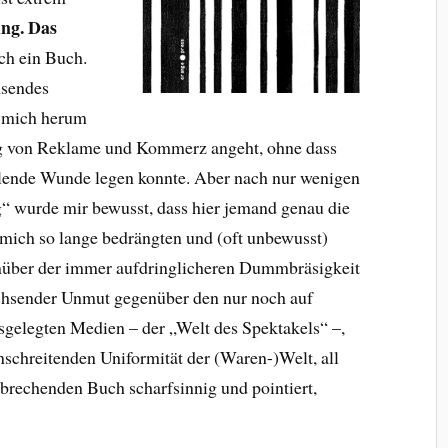
ng. Das
lch ein Buch.
hsendes
 mich herum
g von Reklame und Kommerz angeht, ohne dass
elende Wunde legen konnte. Aber nach nur wenigen
“ wurde mir bewusst, dass hier jemand genau die
mich so lange bedrängten und (oft unbewusst)
nüber der immer aufdringlicheren Dummbräsigkeit
hsender Unmut gegenüber den nur noch auf
sgelegten Medien – der „Welt des Spektakels“ –,
schreitenden Uniformität der (Waren-)Welt, all
nbrechenden Buch scharfsinnig und pointiert,