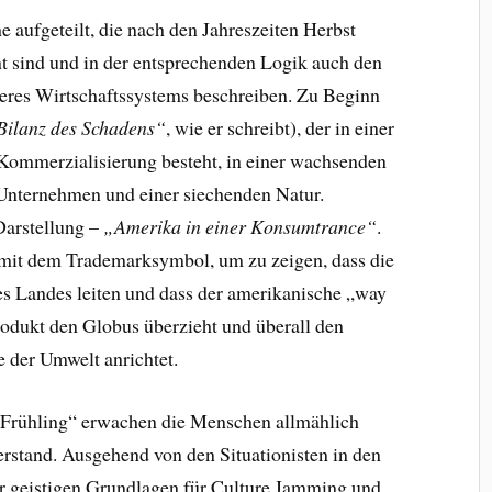
e aufgeteilt, die nach den Jahreszeiten Herbst
 sind und in der entsprechenden Logik auch den
seres Wirtschaftssystems beschreiben. Zu Beginn
Bilanz des Schadens“
, wie er schreibt), der in einer
Kommerzialisierung besteht, in einer wachsenden
nternehmen und einer siechenden Natur.
Darstellung –
„Amerika in einer Konsumtrance“
.
mit dem Trademarksymbol, um zu zeigen, dass die
es Landes leiten und dass der amerikanische „way
 Produkt den Globus überzieht und überall den
 der Umwelt anrichtet.
in „Frühling“ erwachen die Menschen allmählich
rstand. Ausgehend von den Situationisten in den
der geistigen Grundlagen für Culture Jamming und