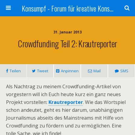
Konsumpf - Forum für kreative Konsumkritik - Culture Jamming, Nachhaltigkeit, Konzernkritik, Adbusting
31. Januar 2013
Crowdfunding Teil 2: Krautreporter
Teilen
Tweet
Anpinnen
Mail
SMS
Als Nachtrag zu meinem Crowdfunding-Artikel von
vorgestern will ich Euch heute kurz ein ganz neues
Projekt vorstellen:
Krautreporter
. Wie das Wortspiel
schon andeutet, geht es hier darum, unabhängigen
Journalismus abseits des Mainstreams mit Hilfe von
Crowdfunding zu fördern und zu ermöglichen. Eine
tolle Sache, wie ich finde!